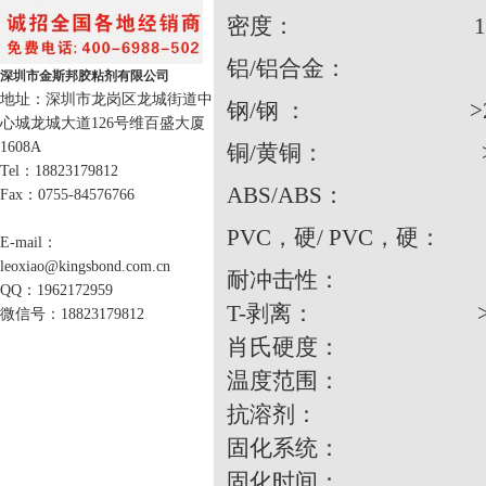
密度： 1.06-1.
铝/铝合金： >20
深圳市金斯邦胶粘剂有限公司
地址：深圳市龙岗区龙城街道中
钢/钢 ： >22 
心城龙城大道126号维百盛大厦
1608A
铜/黄铜： >17
Tel：18823179812
ABS/ABS： >6
Fax：0755-84576766
PVC，硬/ PVC，硬
E-mail：
leoxiao@kingsbond.com.cn
耐冲击性： >20
QQ：1962172959
T-剥离： >40
微信号：18823179812
肖氏硬度： 5
温度范围： -40℃
抗溶剂： 
固化系统： 双组分
固化时间： 2-5