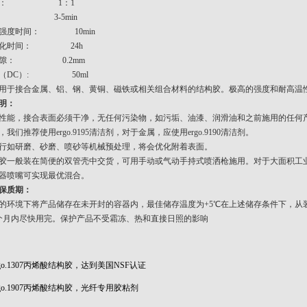
比例： 1：1
： 3-5min
作强度时间： 10min
固化时间： 24h
间隙： 0.2mm
壳（DC）: 50ml
用于接合金属、铝、钢、黄铜、磁铁或相关组合材料的结构胶。极高的强度和耐高温
明：
性能，接合表面必须干净，无任何污染物，如污垢、油漆、润滑油和之前施用的任何
我们推荐使用ergo.9195清洁剂，对于金属，应使用ergo.9190清洁剂。
行如研磨、砂磨、喷砂等机械预处理，将会优化附着表面。
胶一般装在简便的双管壳中交货，可用手动或气动手持式喷洒枪施用。对于大面积工
器喷嘴可实现最优混合。
保质期：
的环境下将产品储存在未开封的容器内，最佳储存温度为+5℃在上述储存条件下，从装
个月内尽快用完。保护产品不受霜冻、热和直接日照的影响
rgo.1307丙烯酸结构胶，达到美国NSF认证
rgo.1907丙烯酸结构胶，光纤专用胶粘剂