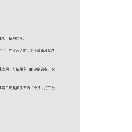
性能，使用简单。
产品。在接合之前，关于玻璃和塑料
业应用，可使用专门的涂胶设备。安
运日期起保质期为12个月，打开包