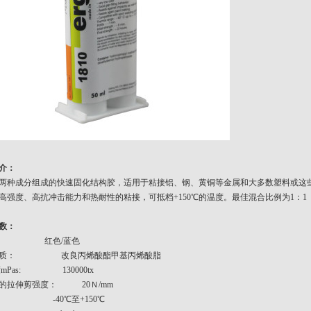
介：
1810由两种成分组成的快速固化结构胶，适用于粘接铝、钢、黄铜等金属和大多数塑料或
高强度、高抗冲击能力和热耐性的粘接，可抵档+150℃的温度。最佳混合比例为1：
数：
 红色/蓝色
物质： 改良丙烯酸酯甲基丙烯酸脂
mPas: 130000tx
的拉伸剪强度： 20Ｎ/mm
： -40℃至+150℃