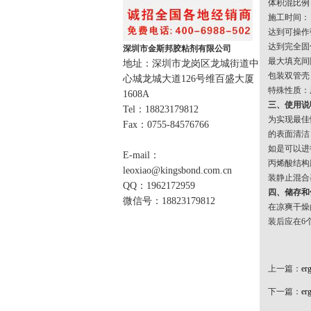
体积混
施工时间
达到可操
达到完全
深圳市金斯邦胶粘剂有限公司
最大填充
地址：深圳市龙岗区龙城街道中
包装双管
心城龙城大道126号维百盛大厦
特殊性质：
1608A
三、使用说
Tel：18823179812
为实现最佳
Fax：0755-84576766
的表面清洁，
如是可以进
E-mail：
丙烯酸结构
leoxiao@kingsbond.com.cn
装静止混合
QQ：1962172959
四、储存和
微信号：18823179812
在凉爽干燥
装后应在6
上一篇：
e
下一篇：
e